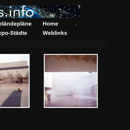
eländepläne
Home
.
xpo-Städte
Weblinks