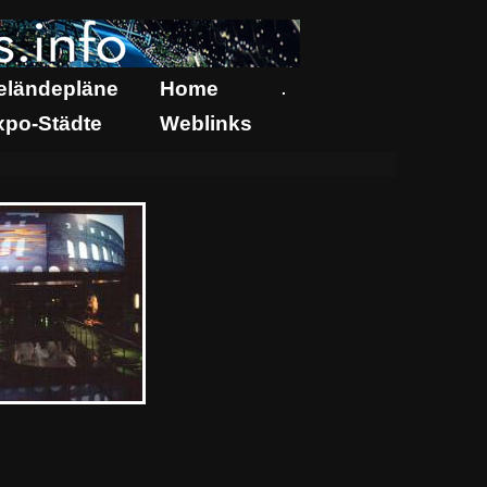
eländepläne
Home
.
xpo-Städte
Weblinks