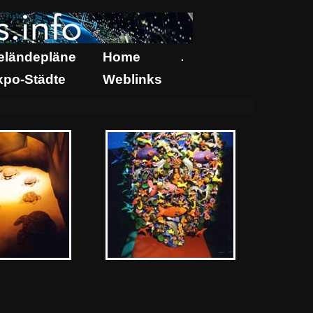
eländepläne
Home
.
xpo-Städte
Weblinks