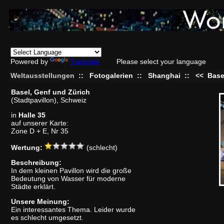
Powered by
Translate
Please select your language
Weltausstellungen
::
Fotogalerien
::
Shanghai
::
<<
Base
Basel, Genf und Zürich
(Stadtpavillon), Schweiz
in
Halle 35
auf unserer Karte:
Zone D + E, Nr 35
Wertung:
(schlecht)
Beschreibung:
In dem kleinen Pavillon wird die große
Bedeutung von Wasser für moderne
Städte erklärt.
Unsere Meinung:
Ein interessantes Thema. Leider wurde
es schlecht umgesetzt.