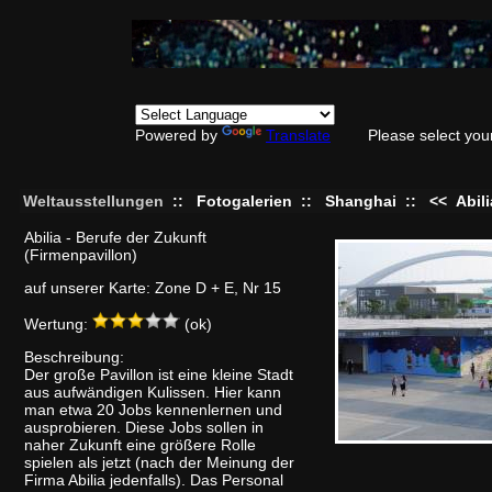
Powered by
Translate
Please select you
Weltausstellungen
::
Fotogalerien
::
Shanghai
::
<<
Abil
Abilia - Berufe der Zukunft
(Firmenpavillon)
auf unserer Karte: Zone D + E, Nr 15
Wertung:
(ok)
Beschreibung:
Der große Pavillon ist eine kleine Stadt
aus aufwändigen Kulissen. Hier kann
man etwa 20 Jobs kennenlernen und
ausprobieren. Diese Jobs sollen in
naher Zukunft eine größere Rolle
spielen als jetzt (nach der Meinung der
Firma Abilia jedenfalls). Das Personal