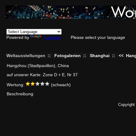
Powered by
Translate
Please select your language
Weltausstellungen
::
Fotogalerien
::
Shanghai
::
<<
Han
Hangzhou (Stadtpavillon), China
auf unserer Karte: Zone D + E, Nr 37
Wertung:
(schwach)
Beschreibung:
Copyright