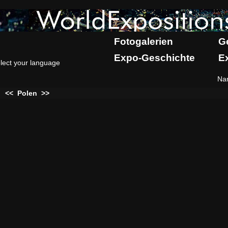
Fotogalerien
G
Expo-Geschichte
E
lect your language
Na
:
<<
Polen
>>