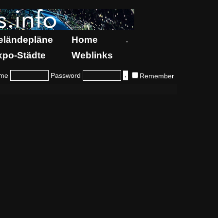
eländepläne
Home
.
xpo-Städte
Weblinks
me
Password
Remember