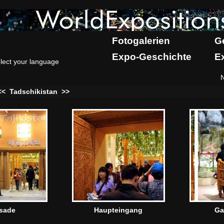
Fotogalerien
G
Expo-Geschichte
E
lect your language
<<
Tadschikistan
>>
sade
Haupteingang
Ga