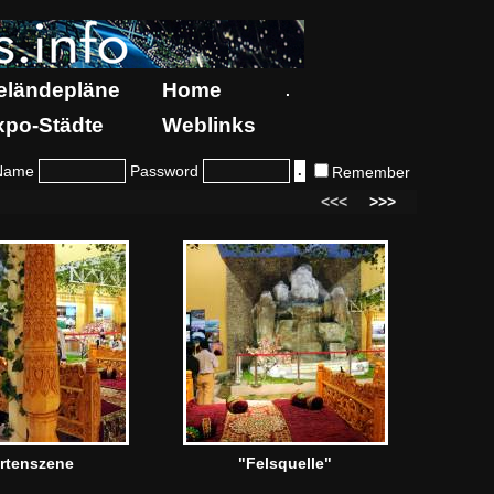
eländepläne
Home
.
xpo-Städte
Weblinks
Name
Password
Remember
<<<
>>>
rtenszene
"Felsquelle"