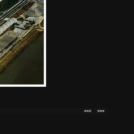
<<<
>>>