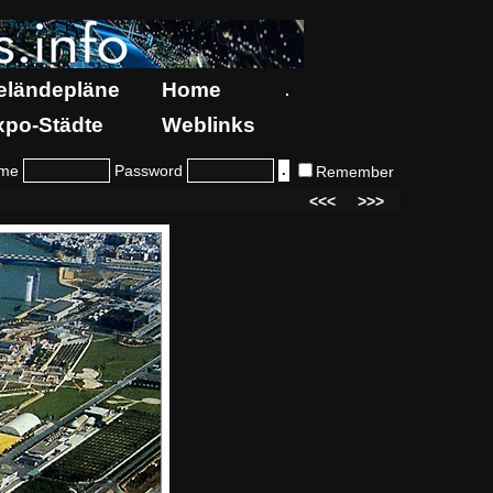
eländepläne
Home
.
xpo-Städte
Weblinks
me
Password
Remember
<<<
>>>