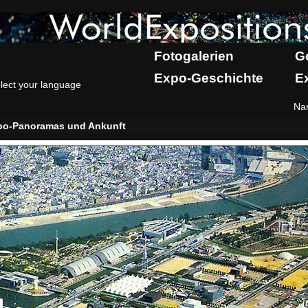
Fotogalerien
G
Expo-Geschichte
E
lect your language
Na
po-Panoramas und Ankunft