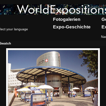
Fotogalerien
G
Expo-Geschichte
E
lect your language
Na
Swatch