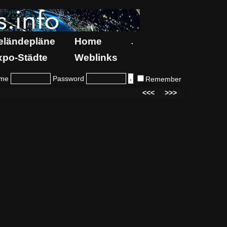
eländepläne
Home
.
xpo-Städte
Weblinks
me
Password
Remember
<<<
>>>