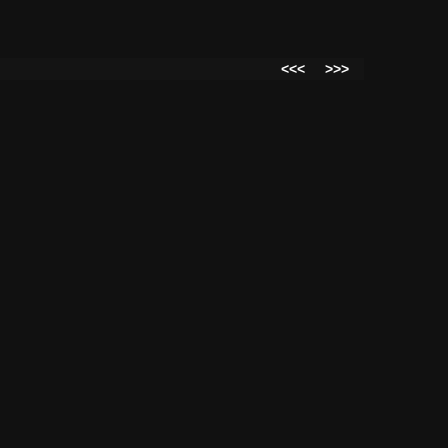
<<<
>>>