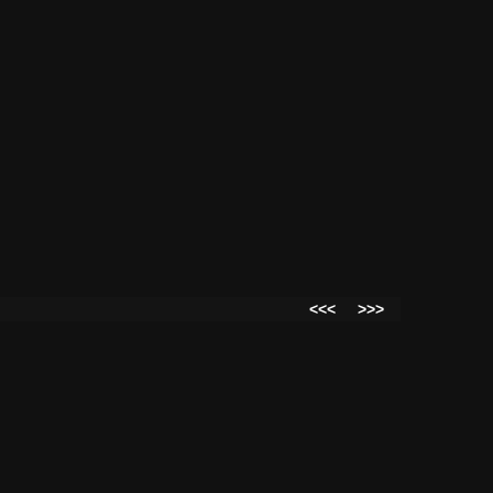
<<<
>>>