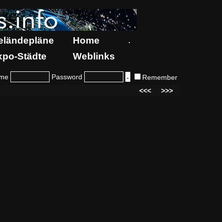
eländepläne
Home
.
xpo-Städte
Weblinks
me
Password
Remember
<<<
>>>