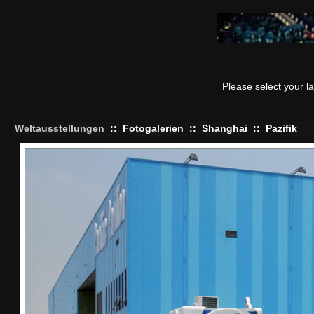
Please select your 
Weltausstellungen
::
Fotogalerien
::
Shanghai
::
Pazifik