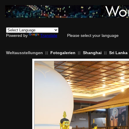
Powered by
Translate
Please select your language
Weltausstellungen
::
Fotogalerien
::
Shanghai
::
Sri Lanka