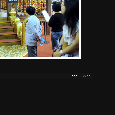
<<<
>>>