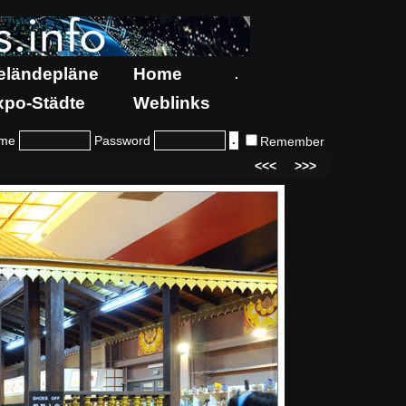
eländepläne
Home
.
xpo-Städte
Weblinks
me
Password
Remember
<<<
>>>