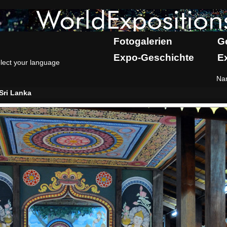
Fotogalerien
G
Expo-Geschichte
E
lect your language
Na
Sri Lanka