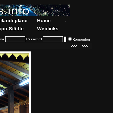
eländepläne
Home
.
xpo-Städte
Weblinks
me
Password
Remember
<<<
>>>