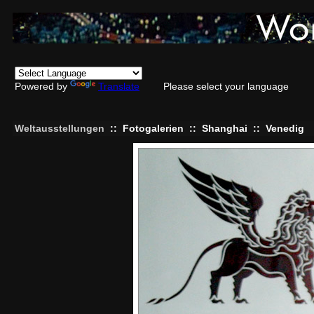
Powered by
Translate
Please select your language
Weltausstellungen
::
Fotogalerien
::
Shanghai
::
Venedig