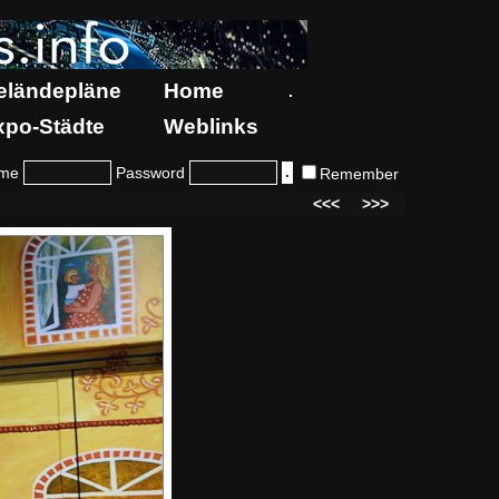
eländepläne
Home
.
xpo-Städte
Weblinks
me
Password
Remember
<<<
>>>