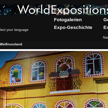
Fotogalerien
G
Expo-Geschichte
E
lect your language
Na
Weißrussland