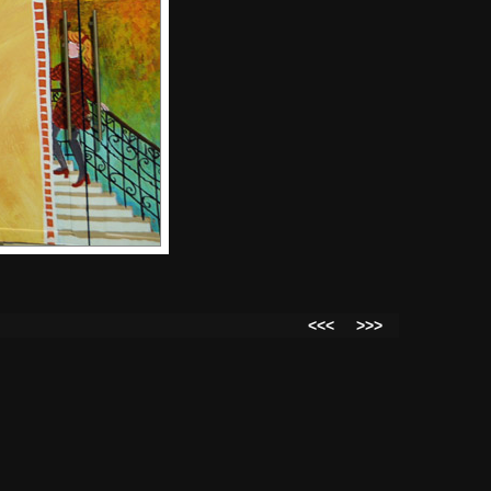
<<<
>>>