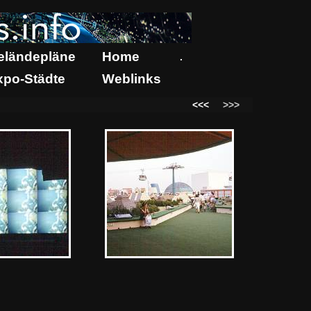
eländepläne
Home
.
xpo-Städte
Weblinks
<<<
>>>