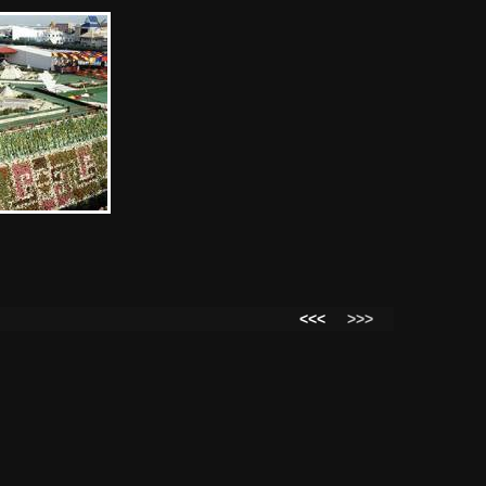
<<<
>>>