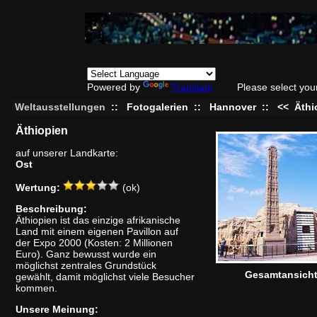
Powered by
Translate
Please select you
Weltausstellungen
::
Fotogalerien
::
Hannover
::
<<
Äthi
Äthiopien
auf unserer Landkarte:
Ost
Wertung:
(ok)
Beschreibung:
Äthiopien ist das einzige afrikanische
Land mit einem eigenen Pavillon auf
der Expo 2000 (Kosten: 2 Millionen
Euro). Ganz bewusst wurde ein
möglichst zentrales Grundstück
Gesamtansich
gewählt, damit möglichst viele Besucher
kommen.
Unsere Meinung: