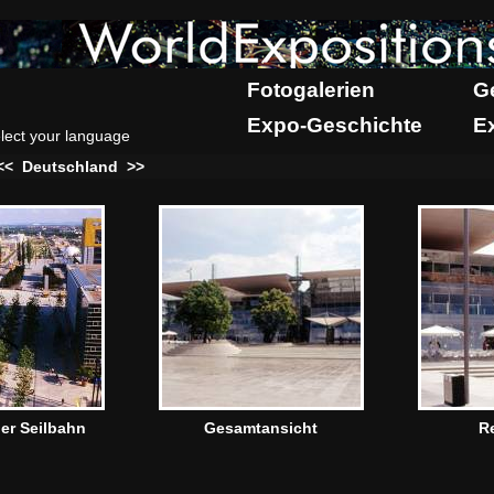
Fotogalerien
G
Expo-Geschichte
E
lect your language
<<
Deutschland
>>
der Seilbahn
Gesamtansicht
R