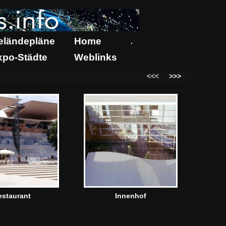
eländepläne
Home
.
xpo-Städte
Weblinks
<<<
>>>
estaurant
Innenhof