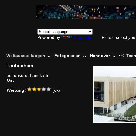
Powered by
Translate
Please select you
Weltausstellungen
::
Fotogalerien
::
Hannover
::
<<
Tsch
Tschechien
auf unserer Landkarte:
Ost
Wertung:
(ok)