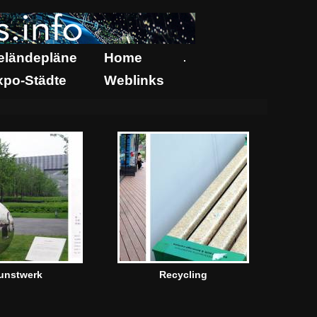
eländepläne
Home
.
xpo-Städte
Weblinks
unstwerk
Recycling