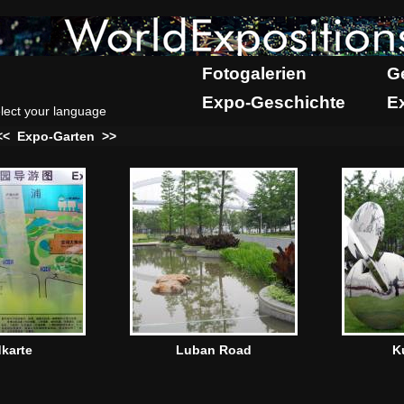
Fotogalerien
G
Expo-Geschichte
E
lect your language
<<
Expo-Garten
>>
karte
Luban Road
K