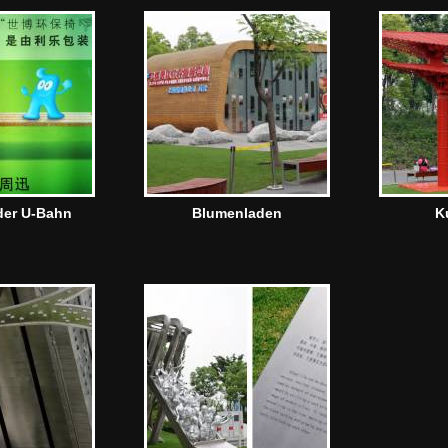
 der U-Bahn
Blumenladen
K