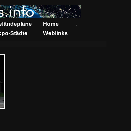
eländepläne
Home
.
xpo-Städte
Weblinks