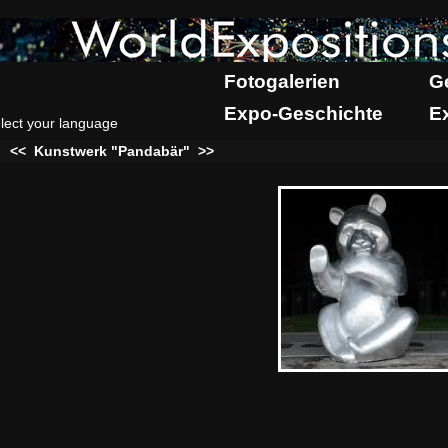
Fotogalerien
G
Expo-Geschichte
E
lect your language
:
<<
Kunstwerk "Pandabär"
>>