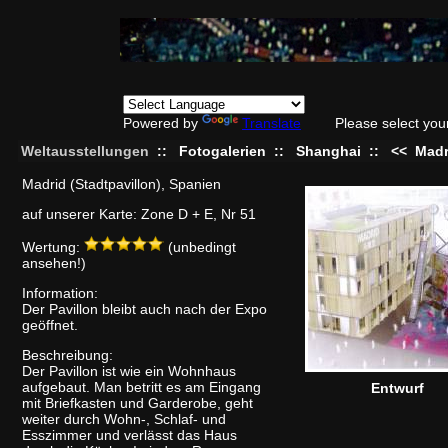
Powered by
Translate
Please select you
Weltausstellungen
::
Fotogalerien
::
Shanghai
::
<<
Madr
Madrid (Stadtpavillon), Spanien
auf unserer Karte: Zone D + E, Nr 51
Wertung:
(unbedingt
ansehen!)
Information:
Der Pavillon bleibt auch nach der Expo
geöffnet.
Beschreibung:
Der Pavillon ist wie ein Wohnhaus
aufgebaut. Man betritt es am Eingang
Entwurf
mit Briefkasten und Garderobe, geht
weiter durch Wohn-, Schlaf- und
Esszimmer und verlässt das Haus