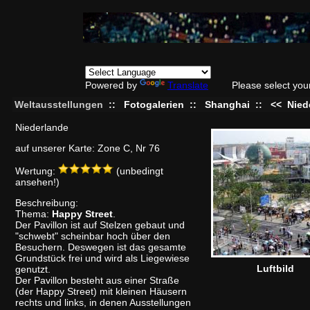
Powered by
Translate
Please select you
Weltausstellungen
::
Fotogalerien
::
Shanghai
::
<<
Nied
Niederlande
auf unserer Karte: Zone C, Nr 76
Wertung:
(unbedingt
ansehen!)
Beschreibung:
Thema:
Happy Street
.
Der Pavillon ist auf Stelzen gebaut und
"schwebt" scheinbar hoch über den
Besuchern. Deswegen ist das gesamte
Grundstück frei und wird als Liegewiese
Luftbild
genutzt.
Der Pavillon besteht aus einer Straße
(der Happy Street) mit kleinen Häusern
rechts und links, in denen Ausstellungen