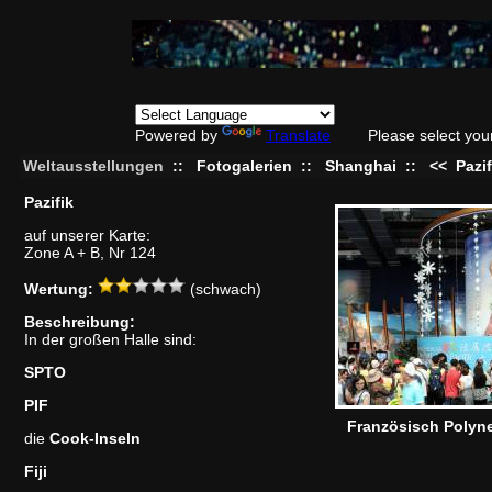
Powered by
Translate
Please select you
Weltausstellungen
::
Fotogalerien
::
Shanghai
::
<<
Pazif
Pazifik
auf unserer Karte:
Zone A + B, Nr 124
Wertung:
(schwach)
Beschreibung:
In der großen Halle sind:
SPTO
PIF
Französisch Polyn
die
Cook-Inseln
Fiji