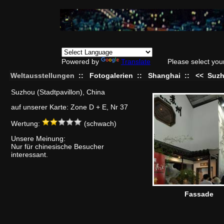
Powered by
Translate
Please select you
Weltausstellungen
::
Fotogalerien
::
Shanghai
::
<<
Suz
Suzhou (Stadtpavillon), China
auf unserer Karte: Zone D + E, Nr 37
Wertung:
(schwach)
Unsere Meinung:
Nur für chinesische Besucher
interessant.
Fassade