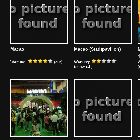
Macao
Macao (Stadtpavillon)
4
Wertung:
(gut)
Wertung:
W
(schwach)
(