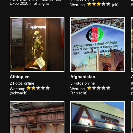
Expo 2010 in Shanghai
Wertung:
(ok)
W
Äthiopien
Afghanistan
A
2 Fotos online
3 Fotos online
9
Wertung:
Wertung:
W
(schwach)
(schlecht)
(