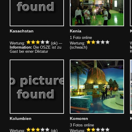
Kasachstan
Kenia
K
1 Foto online
Wertung:
(ok) ---
Wertung:
W
Information:
Die OSZE ist zu
(schwach)
I
Gast bei einer Diktatur
K
Kolumbien
Komoren
3 Fotos online
Wertung:
(ok)
Wertung: