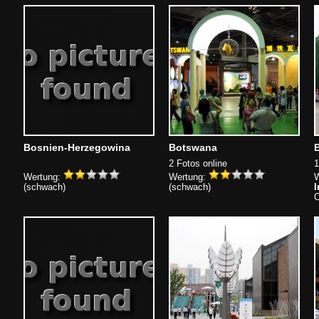
Bosnien-Herzegowina
Botswana
B
2 Fotos online
1
Wertung:
Wertung:
W
(schwach)
(schwach)
I
O