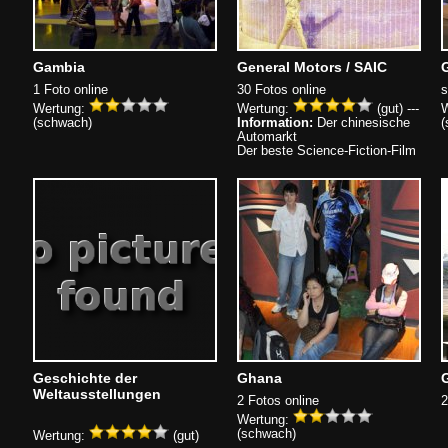
Gambia
General Motors / SAIC
1 Foto online
30 Fotos online
s
Wertung:
Wertung:
(gut) ---
W
(schwach)
Information:
Der chinesische
(
Automarkt
Der beste Science-Fiction-Film
Geschichte der
Ghana
Weltausstellungen
2 Fotos online
2
Wertung:
(schwach)
Wertung:
(gut)