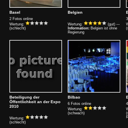
Basel
Belgien
B
2 Fotos online
3
Wertung:
Wertung:
(gut) ---
W
(schlecht)
Information:
Belgien ist ohne
(
Regierung
Beteiligung der
Bilbao
B
Öffentlichkeit an der Expo
6 Fotos online
4
2010
Wertung:
W
(schwach)
(
R
Wertung:
(schlecht)