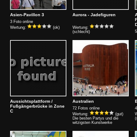
Asien-Pavillon 3
Aurora - Jadefiguren
A
3 Foto online
Wertung:
(ok)
Wertung:
5
(schlecht)
Aussichtsplattform /
Australien
Fußgängerbrücke in Zone
72 Fotos online
4
C
Wertung:
(gut)
W
Die besten Partys und die
(
witzigsten Kunstwerke