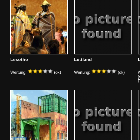
Lesotho
Lettland
Wertung:
(ok)
Wertung:
(ok)
W
(
F