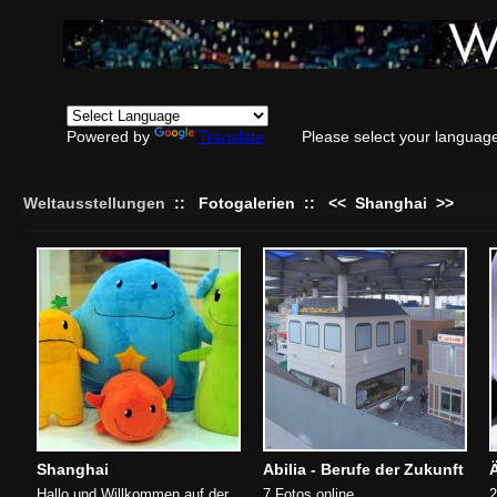
Powered by
Translate
Please select your languag
Weltausstellungen
::
Fotogalerien
::
<<
Shanghai
>>
Shanghai
Abilia - Berufe der Zukunft
Hallo und Willkommen auf der
7 Fotos online
2