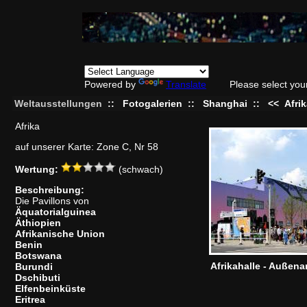
Powered by
Translate
Please select you
Weltausstellungen
::
Fotogalerien
::
Shanghai
::
<<
Afri
Afrika
auf unserer Karte: Zone C, Nr 58
Wertung:
(schwach)
Beschreibung:
Die Pavillons von
Äquatorialguinea
Äthiopien
Afrikanische Union
Benin
Botswana
Afrikahalle - Außena
Burundi
Dschibuti
Elfenbeinküste
Eritrea