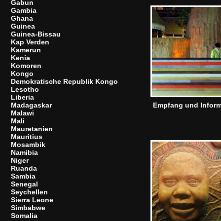
Gabun
Gambia
Ghana
Guinea
Guinea-Bissau
Kap Verden
Kamerun
Kenia
Komoren
Kongo
Demokratische Republik Kongo
Lesotho
Liberia
Madagaskar
Empfang und Inform
Malawi
Mali
Mauretanien
Mauritius
Mosambik
Namibia
Niger
Ruanda
Sambia
Senegal
Seychellen
Sierra Leone
Simbabwe
Somalia