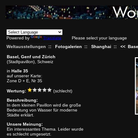
Powered by
Translate
Please select your language
Weltausstellungen
::
Fotogalerien
::
Shanghai
::
<<
Base
Basel, Genf und Zürich
(Stadtpavillon), Schweiz
in
Halle 35
auf unserer Karte:
Zone D + E, Nr 35
Wertung:
(schlecht)
Beschreibung:
In dem kleinen Pavillon wird die große
Bedeutung von Wasser für moderne
Städte erklärt.
Unsere Meinung:
Ein interessantes Thema. Leider wurde
es schlecht umgesetzt.