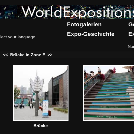
Fotogalerien
G
Expo-Geschichte
E
lect your language
Na
:
<<
Brücke in Zone E
>>
Brücke