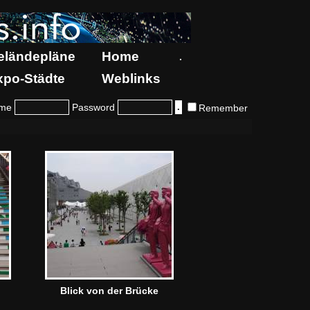
eländepläne
Home
.
xpo-Städte
Weblinks
me
Password
Remember
Blick von der Brücke