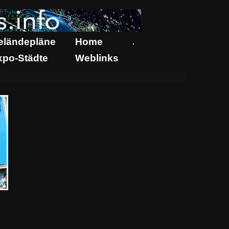
eländepläne
Home
.
xpo-Städte
Weblinks