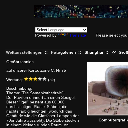
Powered by
Translate
Please select you
Weltausstellungen
::
Fotogalerien
::
Shanghai
::
<<
Groß
Großbritannien
auf unserer Karte: Zone C, Nr 75
Wertung:
(ok)
Beschreibung:
Thema: "Die Samenkathedrale":
Der Pavillon erinnert an einen Seeigel.
Dieser "Igel" besteht aus 60.000
durchsichtigen Plastik-Stäben, die
nachts farbig leuchten (wodurch das
Gebäude wie die Glasfaser-Lampen der
Computergrafi
70er Jahre aussieht). Die Stäbe stecken
in einem kleinen runden Raum. An