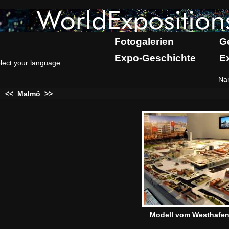
Fotogalerien
G
Expo-Geschichte
E
lect your language
Na
:
<<
Malmö
>>
Modell vom Westhafe