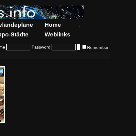
eländepläne
Home
.
xpo-Städte
Weblinks
me
Password
Remember
n