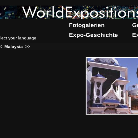
Fotogalerien
G
Expo-Geschichte
E
lect your language
<
Malaysia
>>