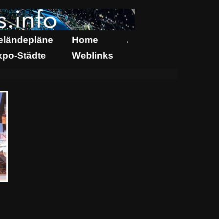
eländepläne
Home
.
xpo-Städte
Weblinks