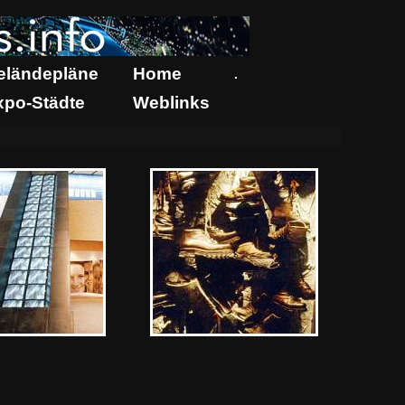
eländepläne
Home
.
xpo-Städte
Weblinks