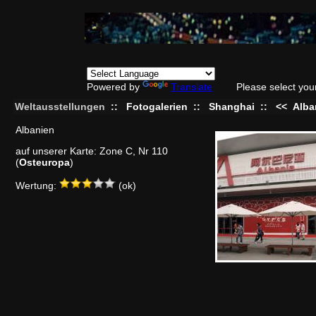
Powered by
Translate
Please select you
Weltausstellungen
::
Fotogalerien
::
Shanghai
::
<<
Alba
Albanien
auf unserer Karte: Zone C, Nr 110
(
Osteuropa
)
Wertung:
(ok)