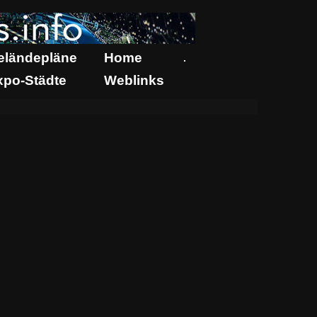
eländepläne
Home
.
xpo-Städte
Weblinks