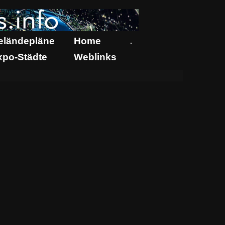
eländepläne
Home
.
xpo-Städte
Weblinks