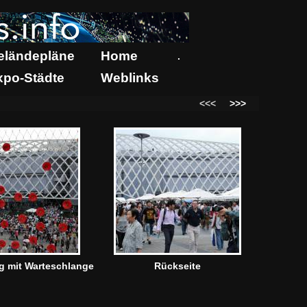
eländepläne
Home
.
xpo-Städte
Weblinks
<<<
>>>
g mit Warteschlange
Rückseite