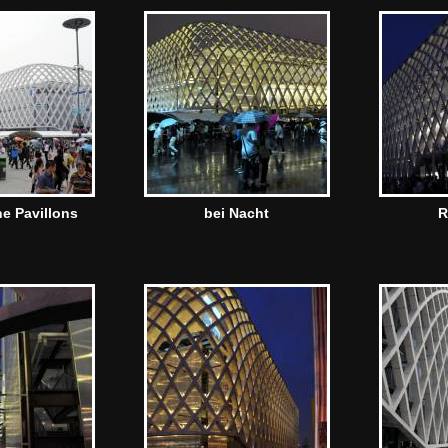
e Pavillons
bei Nacht
R