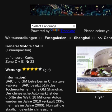
Powered by
Translate
Please select you
Weltausstellungen
::
Fotogalerien
::
Shanghai
::
<<
Gene
General Motors / SAIC
(Firmenpavillon)
auf unserer Karte:
Zone D + E, Nr 23
Wertung:
(gut)
Information:
SAIC und GM betreiben in China zwei
Fabriken. SAIC besitzt 51% des
Tocherunternehmens GM Shanghai.
Der chinesische Automarkt ist der
Flyer
größte der Welt. 18 Millionen Autos
wurden im Jahre 2010 verkauft (33%
mehr als im Jahre 2009). Nun will die
staatlich gelenkte chinesische