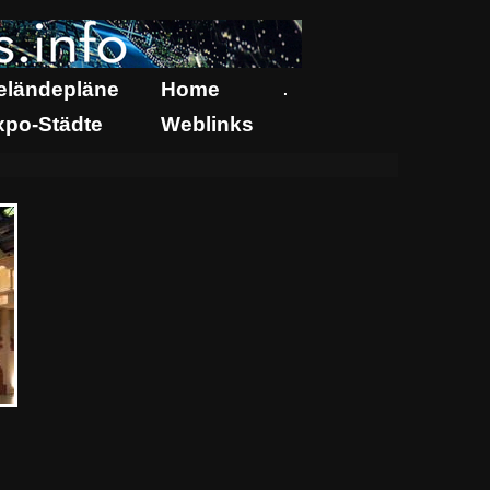
eländepläne
Home
.
xpo-Städte
Weblinks