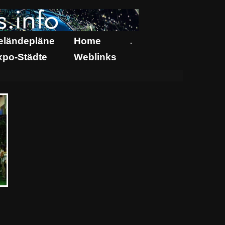
eländepläne
Home
.
xpo-Städte
Weblinks