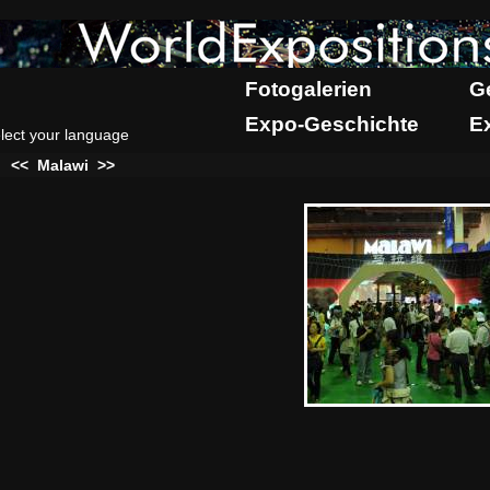
Fotogalerien
G
Expo-Geschichte
E
lect your language
:
<<
Malawi
>>