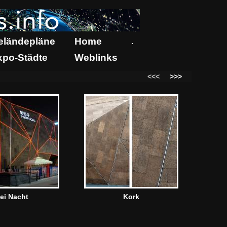
eländepläne
Home
.
xpo-Städte
Weblinks
<<<
>>>
ei Nacht
Kork