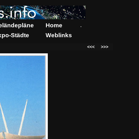
eländepläne
Home
.
xpo-Städte
Weblinks
<<<
>>>