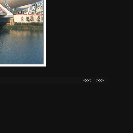
<<<
>>>