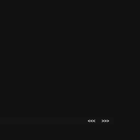
<<<
>>>