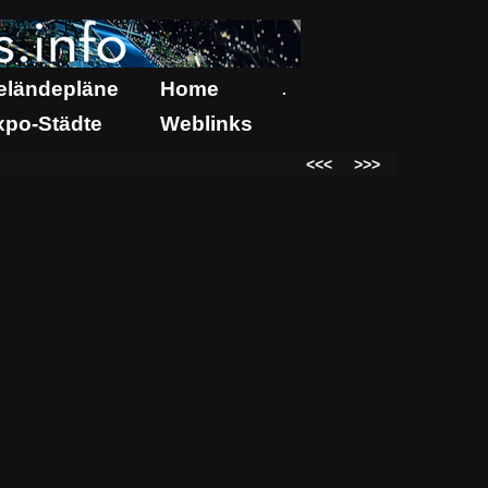
eländepläne
Home
.
xpo-Städte
Weblinks
<<<
>>>