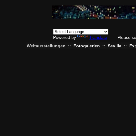
Powered by
Translate
Please se
Weltausstellungen
::
Fotogalerien
::
Sevilla
::
Ex