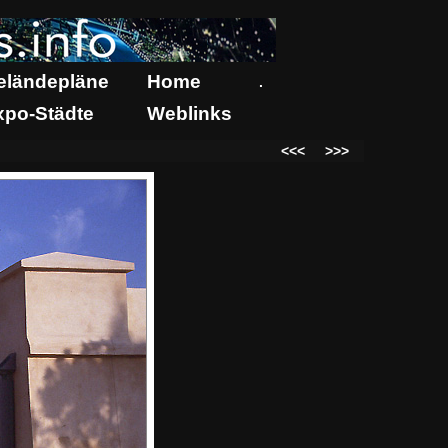
eländepläne
Home
.
xpo-Städte
Weblinks
<<<
>>>