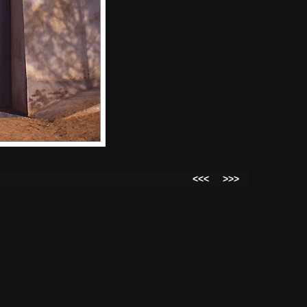
<<<
>>>