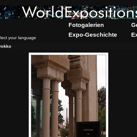
Fotogalerien
G
Expo-Geschichte
E
lect your language
rokko