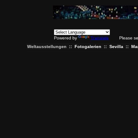
Powered by
Translate
Please se
Weltausstellungen
::
Fotogalerien
::
Sevilla
::
Ma