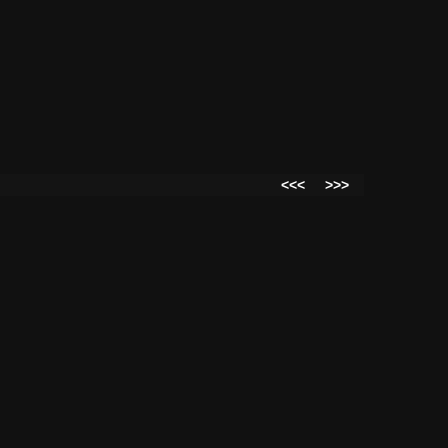
<<<
>>>