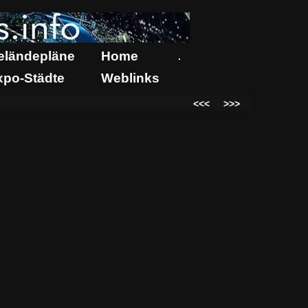
eländepläne
Home
.
xpo-Städte
Weblinks
<<<
>>>