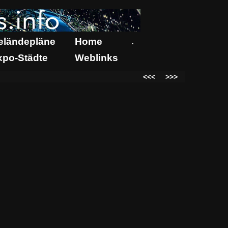
eländepläne
Home
.
xpo-Städte
Weblinks
<<<
>>>