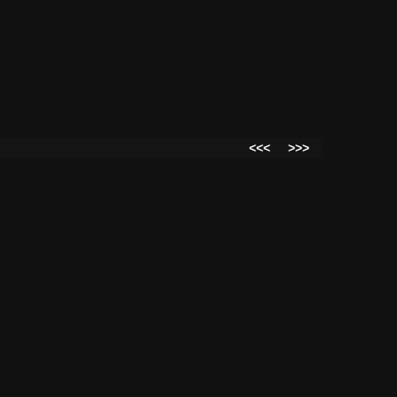
<<<
>>>