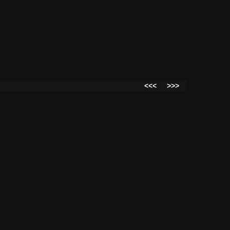
<<<
>>>