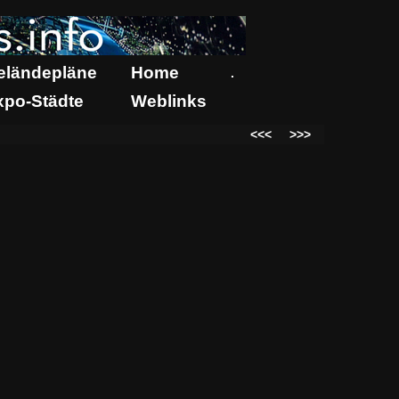
eländepläne
Home
.
xpo-Städte
Weblinks
<<<
>>>