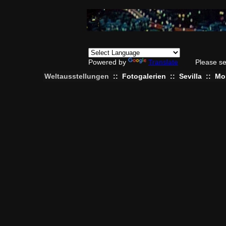
Powered by
Translate
Please se
Weltausstellungen
::
Fotogalerien
::
Sevilla
::
Mo