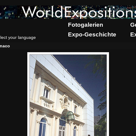
Fotogalerien
G
Expo-Geschichte
E
lect your language
naco